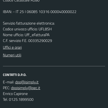
IBAN: - IT 25 I 06085 10316 000040000022
Servizio fatturazione elettronica:
Codice univoco ufficio: UFL8SH
Nome ufficio: Uff_eFatturaPA
C.F. servizio F.E. 00335290029
Uffici e orari
Numeri utili
CONTATTI D.P.O.
E-mail:
PEC:
Enrico Capirone
Tel. 0125.1899500