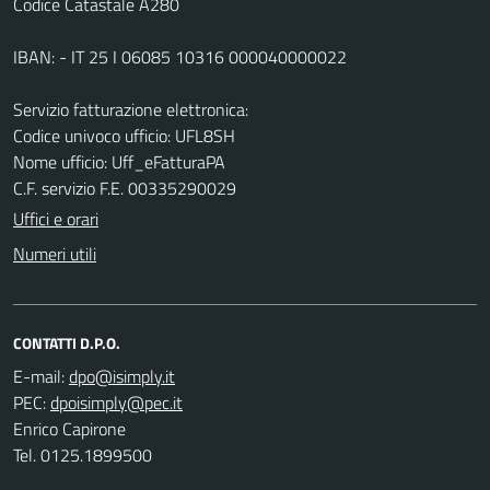
Codice Catastale A280
IBAN: - IT 25 I 06085 10316 000040000022
Servizio fatturazione elettronica:
Codice univoco ufficio: UFL8SH
Nome ufficio: Uff_eFatturaPA
C.F. servizio F.E. 00335290029
Uffici e orari
Numeri utili
CONTATTI D.P.O.
E-mail:
PEC:
Enrico Capirone
Tel. 0125.1899500