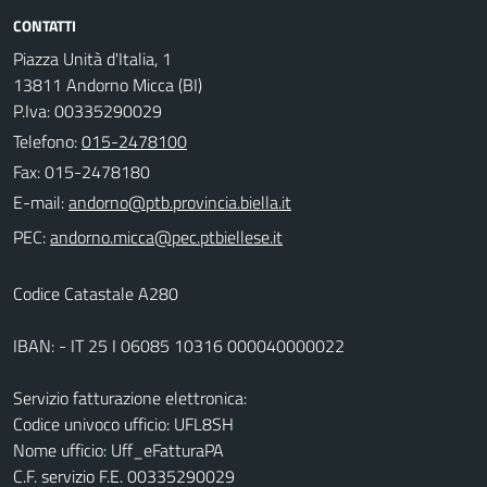
CONTATTI
Piazza Unità d'Italia, 1
13811 Andorno Micca (BI)
P.Iva: 00335290029
Telefono:
015-2478100
Fax: 015-2478180
E-mail:
PEC:
Codice Catastale A280
IBAN: - IT 25 I 06085 10316 000040000022
Servizio fatturazione elettronica:
Codice univoco ufficio: UFL8SH
Nome ufficio: Uff_eFatturaPA
C.F. servizio F.E. 00335290029