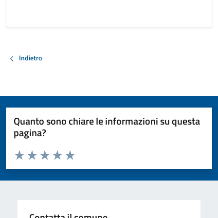
Indietro
Quanto sono chiare le informazioni su questa
pagina?
Valuta da 1 a 5 stelle la pagina
Valuta 1 stelle su 5
Valuta 2 stelle su 5
Valuta 3 stelle su 5
Valuta 4 stelle su 5
Valuta 5 stelle su 5
Contatta il comune