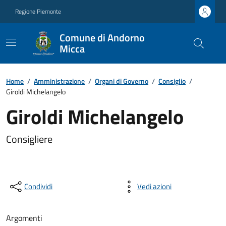
Regione Piemonte
Comune di Andorno
Micca
Home
/
Amministrazione
/
Organi di Governo
/
Consiglio
/
Giroldi Michelangelo
Giroldi Michelangelo
Consigliere
Condividi
Vedi azioni
Argomenti