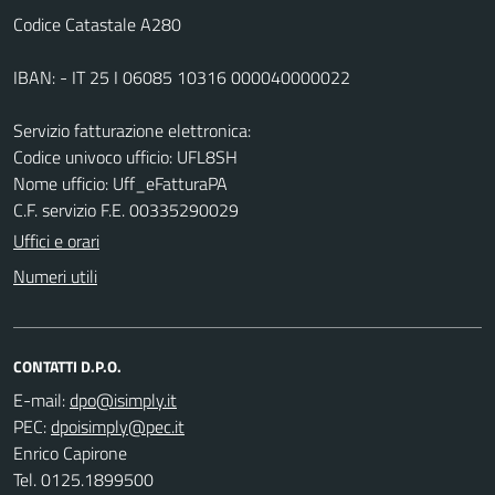
Codice Catastale A280
IBAN: - IT 25 I 06085 10316 000040000022
Servizio fatturazione elettronica:
Codice univoco ufficio: UFL8SH
Nome ufficio: Uff_eFatturaPA
C.F. servizio F.E. 00335290029
Uffici e orari
Numeri utili
CONTATTI D.P.O.
E-mail:
PEC:
Enrico Capirone
Tel. 0125.1899500