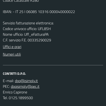
Codice Catastale A280
IBAN: - IT 25 I 06085 10316 000040000022
Servizio fatturazione elettronica:
Codice univoco ufficio: UFL8SH
Nome ufficio: Uff_eFatturaPA
C.F. servizio F.E. 00335290029
Uffici e orari
Numeri utili
CONTATTI D.P.O.
E-mail:
PEC:
Enrico Capirone
Tel. 0125.1899500