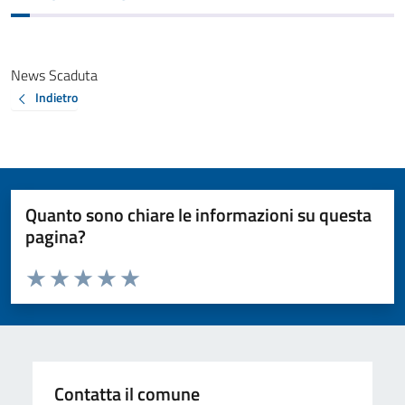
News Scaduta
Indietro
Quanto sono chiare le informazioni su questa
pagina?
Valuta da 1 a 5 stelle la pagina
Valuta 1 stelle su 5
Valuta 2 stelle su 5
Valuta 3 stelle su 5
Valuta 4 stelle su 5
Valuta 5 stelle su 5
Contatta il comune