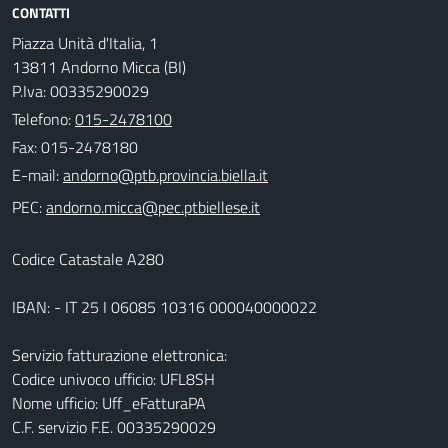
CONTATTI
Piazza Unità d'Italia, 1
13811 Andorno Micca (BI)
P.Iva: 00335290029
Telefono:
015-2478100
Fax: 015-2478180
E-mail:
PEC:
Codice Catastale A280
IBAN: - IT 25 I 06085 10316 000040000022
Servizio fatturazione elettronica:
Codice univoco ufficio: UFL8SH
Nome ufficio: Uff_eFatturaPA
C.F. servizio F.E. 00335290029