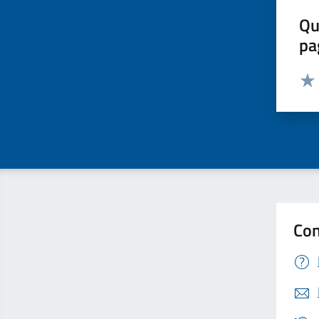
Qu
pa
Valut
Valu
Con