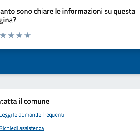
anto sono chiare le informazioni su questa
gina?
a da 1 a 5 stelle la pagina
ta 1 stelle su 5
Valuta 2 stelle su 5
Valuta 3 stelle su 5
Valuta 4 stelle su 5
Valuta 5 stelle su 5
tatta il comune
Leggi le domande frequenti
Richiedi assistenza