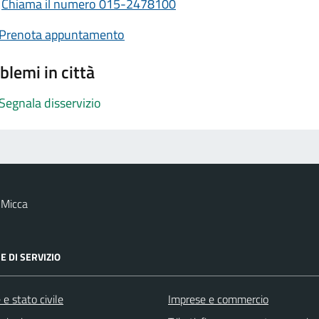
Chiama il numero 015-2478100
Prenota appuntamento
blemi in città
Segnala disservizio
 Micca
E DI SERVIZIO
e stato civile
Imprese e commercio