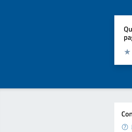
Qu
pa
Valut
Valu
Con