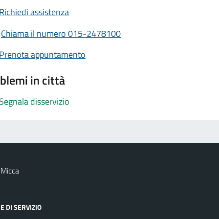
Richiedi assistenza
Chiama il numero 015-2478100
Prenota appuntamento
blemi in città
Segnala disservizio
 Micca
E DI SERVIZIO