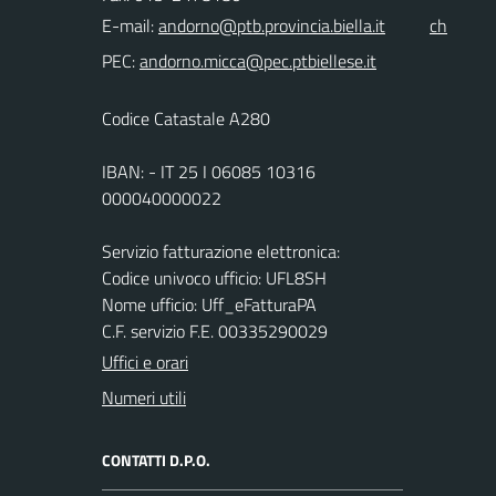
E-mail:
ch
PEC:
Codice Catastale A280
IBAN: - IT 25 I 06085 10316
000040000022
Servizio fatturazione elettronica:
Codice univoco ufficio: UFL8SH
Nome ufficio: Uff_eFatturaPA
C.F. servizio F.E. 00335290029
Uffici e orari
Numeri utili
CONTATTI D.P.O.