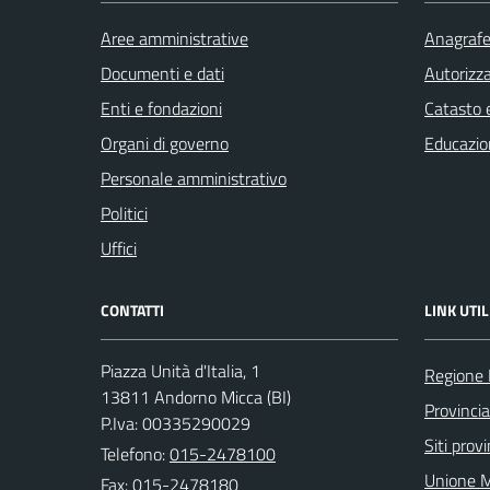
Aree amministrative
Anagrafe 
Documenti e dati
Autorizza
Enti e fondazioni
Catasto e
Organi di governo
Educazio
Personale amministrativo
Politici
Uffici
CONTATTI
LINK UTIL
Piazza Unità d'Italia, 1
Regione
13811 Andorno Micca (BI)
Provincia
P.Iva: 00335290029
Siti provi
Telefono:
015-2478100
Unione M
Fax: 015-2478180