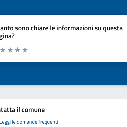
anto sono chiare le informazioni su questa
gina?
a da 1 a 5 stelle la pagina
ta 1 stelle su 5
Valuta 2 stelle su 5
Valuta 3 stelle su 5
Valuta 4 stelle su 5
Valuta 5 stelle su 5
tatta il comune
Leggi le domande frequenti