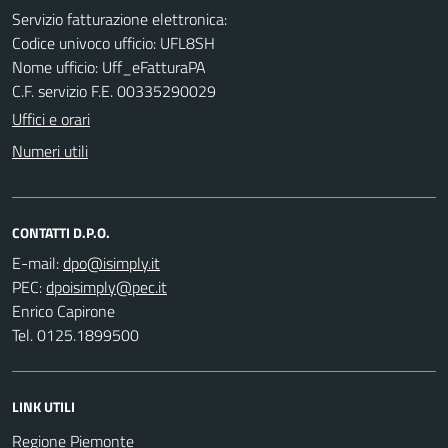
Servizio fatturazione elettronica:
Codice univoco ufficio: UFL8SH
Nome ufficio: Uff_eFatturaPA
C.F. servizio F.E. 00335290029
Uffici e orari
Numeri utili
CONTATTI D.P.O.
E-mail:
PEC:
Enrico Capirone
Tel. 0125.1899500
LINK UTILI
Regione Piemonte