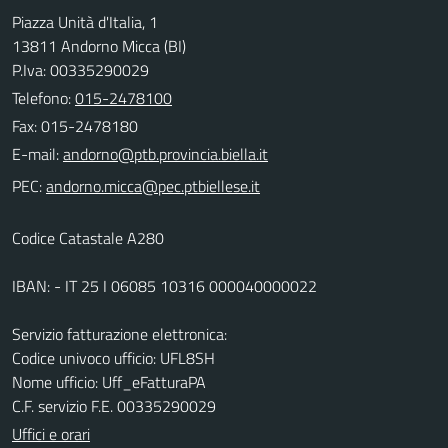
Piazza Unità d'Italia, 1
13811 Andorno Micca (BI)
P.Iva: 00335290029
Telefono:
015-2478100
Fax: 015-2478180
E-mail:
PEC:
Codice Catastale A280
IBAN: - IT 25 I 06085 10316 000040000022
Servizio fatturazione elettronica:
Codice univoco ufficio: UFL8SH
Nome ufficio: Uff_eFatturaPA
C.F. servizio F.E. 00335290029
Uffici e orari