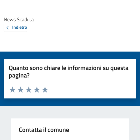
News Scaduta
Indietro
Quanto sono chiare le informazioni su questa
pagina?
Valuta da 1 a 5 stelle la pagina
Valuta 1 stelle su 5
Valuta 2 stelle su 5
Valuta 3 stelle su 5
Valuta 4 stelle su 5
Valuta 5 stelle su 5
Contatta il comune