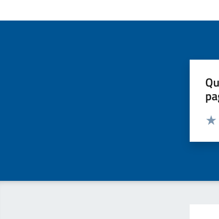
Qu
pa
Valut
Valu