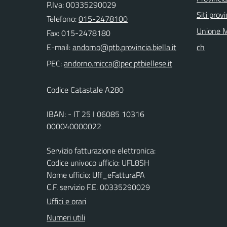
P.Iva: 00335290029
Siti provi
Telefono:
015-2478100
Unione M
Fax: 015-2478180
E-mail:
ch
PEC:
Codice Catastale A280
IBAN: - IT 25 I 06085 10316
000040000022
Servizio fatturazione elettronica:
Codice univoco ufficio: UFL8SH
Nome ufficio: Uff_eFatturaPA
C.F. servizio F.E. 00335290029
Uffici e orari
Numeri utili