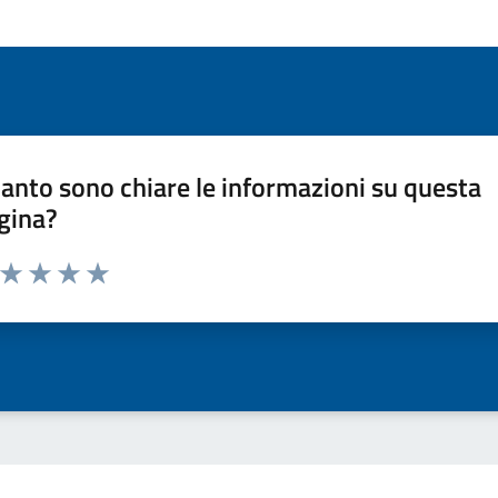
anto sono chiare le informazioni su questa
gina?
a da 1 a 5 stelle la pagina
ta 1 stelle su 5
Valuta 2 stelle su 5
Valuta 3 stelle su 5
Valuta 4 stelle su 5
Valuta 5 stelle su 5