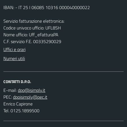
IBAN: - IT 25 I 06085 10316 000040000022
Servizio fatturazione elettronica:
Codice univoco ufficio: UFL8SH
Nome ufficio: Uff_eFatturaPA
C.F. servizio F.E. 00335290029
Uffici e orari
Numeri utili
CONTATTI D.P.O.
E-mail:
PEC:
Enrico Capirone
Tel. 0125.1899500