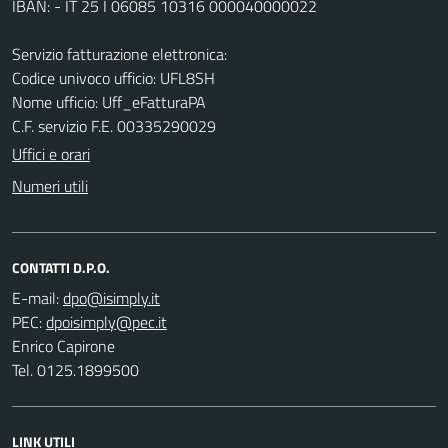
IBAN: - IT 25 I 06085 10316 000040000022
Servizio fatturazione elettronica:
Codice univoco ufficio: UFL8SH
Nome ufficio: Uff_eFatturaPA
C.F. servizio F.E. 00335290029
Uffici e orari
Numeri utili
CONTATTI D.P.O.
E-mail:
PEC:
Enrico Capirone
Tel. 0125.1899500
LINK UTILI