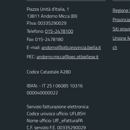
Piazza Unità d'Italia, 1
Regione
13811 Andorno Micca (BI)
Provincia
P.Iva: 00335290029
Siti provi
Telefono:
015-2478100
Unione M
Fax: 015-2478180
E-mail:
ch
PEC:
Codice Catastale A280
IBAN: - IT 25 I 06085 10316
000040000022
Servizio fatturazione elettronica:
Codice univoco ufficio: UFL8SH
Nome ufficio: Uff_eFatturaPA
C.F. servizio F.E. 00335290029