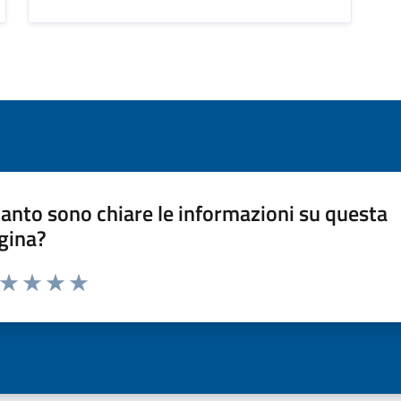
anto sono chiare le informazioni su questa
gina?
a da 1 a 5 stelle la pagina
ta 1 stelle su 5
Valuta 2 stelle su 5
Valuta 3 stelle su 5
Valuta 4 stelle su 5
Valuta 5 stelle su 5