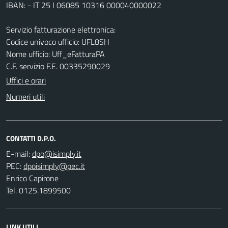
IBAN: - IT 25 I 06085 10316 000040000022
Servizio fatturazione elettronica:
Codice univoco ufficio: UFL8SH
Nome ufficio: Uff_eFatturaPA
C.F. servizio F.E. 00335290029
Uffici e orari
Numeri utili
CONTATTI D.P.O.
E-mail:
PEC:
Enrico Capirone
Tel. 0125.1899500
LINK UTILI