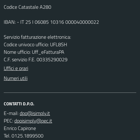
Codice Catastale A280
IBAN: - IT 25 I 06085 10316 000040000022
Servizio fatturazione elettronica:
Codice univoco ufficio: UFL8SH
Nome ufficio: Uff_eFatturaPA
C.F. servizio F.E. 00335290029
Uffici e orari
Numeri utili
CONTATTI D.P.O.
E-mail:
PEC:
Enrico Capirone
Tel. 0125.1899500