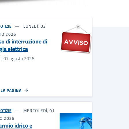
OTIZIE
LUNEDÌ, 03
TO 2026
o di interruzione di
ia elettrica
dì 07 agosto 2026
LLA PAGINA
OTIZIE
MERCOLEDÌ, 01
IO 2026
armio idrico e