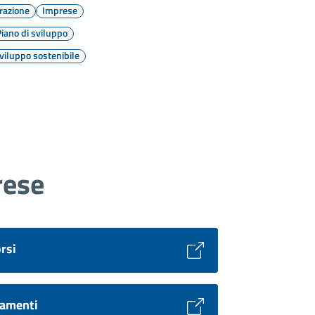
razione
Imprese
iano di sviluppo
viluppo sostenibile
rese
rsi
amenti