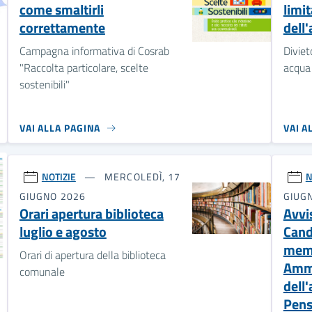
come smaltirli
limit
correttamente
dell
Campagna informativa di Cosrab
Diviet
"Raccolta particolare, scelte
acqua 
sostenibili"
VAI ALLA PAGINA
VAI A
NOTIZIE
MERCOLEDÌ, 17
N
GIUGNO 2026
GIUG
Orari apertura biblioteca
Avvi
luglio e agosto
Cand
memb
Orari di apertura della biblioteca
Ammi
comunale
dell'
Pens