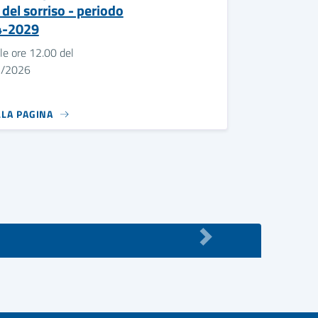
 del sorriso - periodo
4-2029
le ore 12.00 del
7/2026
LLA PAGINA