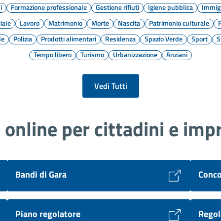
i
Formazione professionale
Gestione rifiuti
Igiene pubblica
Immig
iale
Lavoro
Matrimonio
Morte
Nascita
Patrimonio culturale
P
le
Polizia
Prodotti alimentari
Residenza
Spazio Verde
Sport
S
Tempo libero
Turismo
Urbanizzazione
Anziani
Vedi Tutti
i online per cittadini e imp
Bandi di Gara
Conco
Piano regolatore
Regol