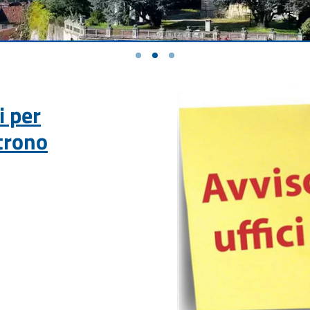
i per
atrono