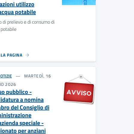
azioni utilizzo
'acqua potabile
o di prelievo e di consumo di
potabile
LLA PAGINA
OTIZIE
MARTEDÌ, 16
NO 2026
so pubblico -
idatura a nomina
ro del Consiglio di
nistrazione
azienda speciale -
ionato per anziani