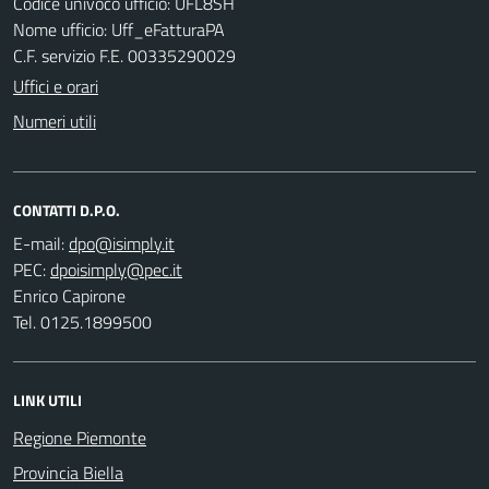
Codice univoco ufficio: UFL8SH
Nome ufficio: Uff_eFatturaPA
C.F. servizio F.E. 00335290029
Uffici e orari
Numeri utili
CONTATTI D.P.O.
E-mail:
PEC:
Enrico Capirone
Tel. 0125.1899500
LINK UTILI
Regione Piemonte
Provincia Biella