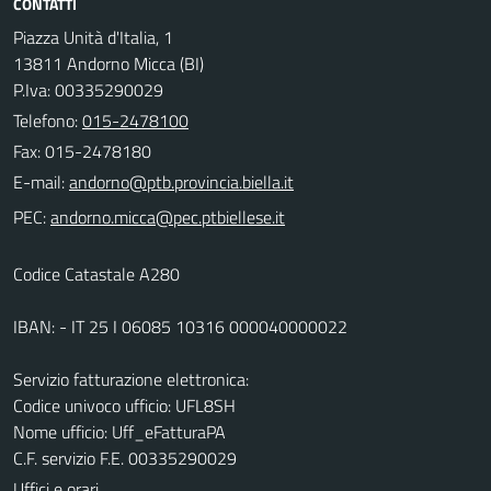
CONTATTI
Piazza Unità d'Italia, 1
13811 Andorno Micca (BI)
P.Iva: 00335290029
Telefono:
015-2478100
Fax: 015-2478180
E-mail:
PEC:
Codice Catastale A280
IBAN: - IT 25 I 06085 10316 000040000022
Servizio fatturazione elettronica:
Codice univoco ufficio: UFL8SH
Nome ufficio: Uff_eFatturaPA
C.F. servizio F.E. 00335290029
Uffici e orari