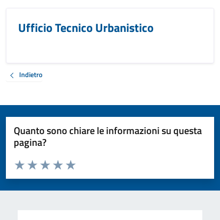
Ufficio Tecnico Urbanistico
Indietro
Quanto sono chiare le informazioni su questa
pagina?
Valuta da 1 a 5 stelle la pagina
Valuta 1 stelle su 5
Valuta 2 stelle su 5
Valuta 3 stelle su 5
Valuta 4 stelle su 5
Valuta 5 stelle su 5