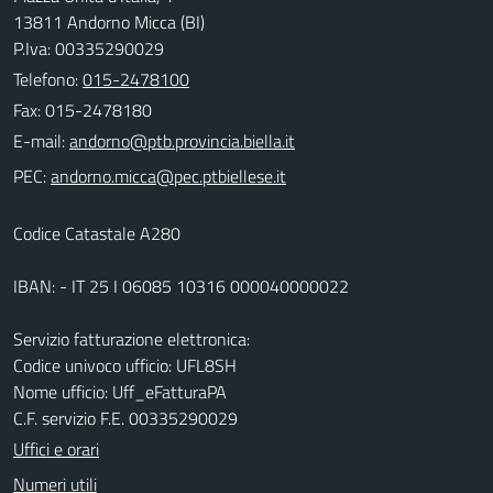
13811 Andorno Micca (BI)
P.Iva: 00335290029
Telefono:
015-2478100
Fax: 015-2478180
E-mail:
PEC:
Codice Catastale A280
IBAN: - IT 25 I 06085 10316 000040000022
Servizio fatturazione elettronica:
Codice univoco ufficio: UFL8SH
Nome ufficio: Uff_eFatturaPA
C.F. servizio F.E. 00335290029
Uffici e orari
Numeri utili