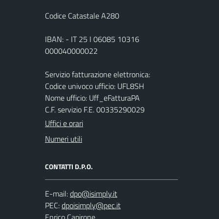
Codice Catastale A280
IBAN: - IT 25 I 06085 10316
000040000022
Servizio fatturazione elettronica:
Codice univoco ufficio: UFL8SH
Nome ufficio: Uff_eFatturaPA
C.F. servizio F.E. 00335290029
Uffici e orari
Numeri utili
CONTATTI D.P.O.
E-mail:
PEC:
Enrico Capirone