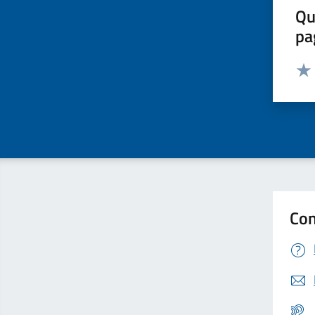
Qu
pa
Valut
Valu
Con