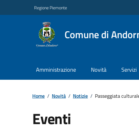
Regione Piemonte
Comune di Andor
Amministrazione
Novità
Servizi
Home
/
Novità
/
Notizie
/
Passeggiata cultural
Eventi