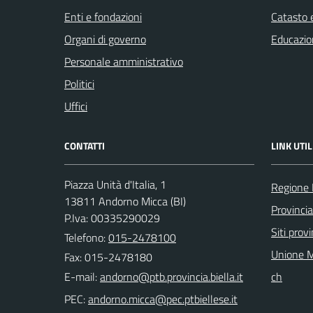
Enti e fondazioni
Catasto e
Organi di governo
Educazio
Personale amministrativo
Politici
Uffici
CONTATTI
LINK UTIL
Piazza Unità d'Italia, 1
Regione
13811 Andorno Micca (BI)
Provincia
P.Iva: 00335290029
Siti provi
Telefono:
015-2478100
Unione M
Fax: 015-2478180
E-mail:
ch
PEC: