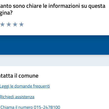
anto sono chiare le informazioni su questa
gina?
a da 1 a 5 stelle la pagina
ta 1 stelle su 5
Valuta 2 stelle su 5
Valuta 3 stelle su 5
Valuta 4 stelle su 5
Valuta 5 stelle su 5
tatta il comune
Leggi le domande frequenti
Richiedi assistenza
Chiama il numero 015-2478100