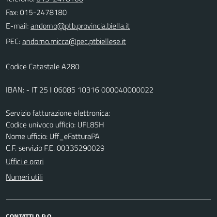
Fax: 015-2478180
E-mail:
PEC:
Codice Catastale A280
IBAN: - IT 25 I 06085 10316 000040000022
Servizio fatturazione elettronica:
Codice univoco ufficio: UFL8SH
Nome ufficio: Uff_eFatturaPA
C.F. servizio F.E. 00335290029
Uffici e orari
Numeri utili
CONTATTI D.P.O.