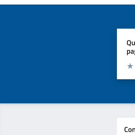
Qu
pa
Valut
Valu
Con