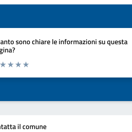
anto sono chiare le informazioni su questa
gina?
a da 1 a 5 stelle la pagina
ta 1 stelle su 5
Valuta 2 stelle su 5
Valuta 3 stelle su 5
Valuta 4 stelle su 5
Valuta 5 stelle su 5
tatta il comune