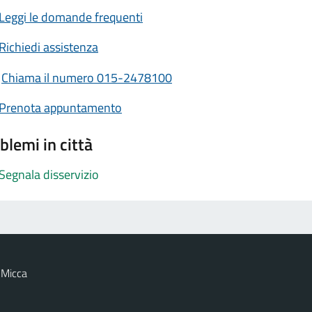
Leggi le domande frequenti
Richiedi assistenza
Chiama il numero 015-2478100
Prenota appuntamento
blemi in città
Segnala disservizio
 Micca