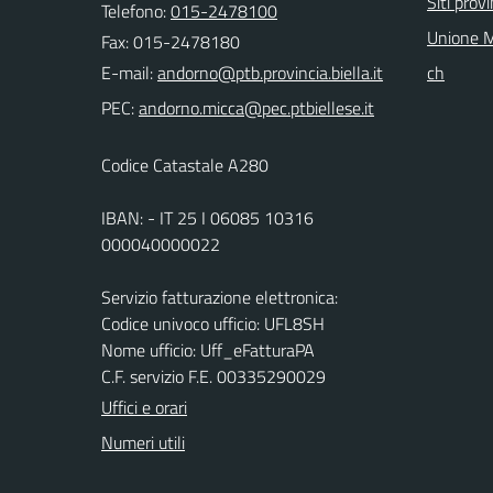
Siti provi
Telefono:
015-2478100
Unione M
Fax: 015-2478180
E-mail:
ch
PEC:
Codice Catastale A280
IBAN: - IT 25 I 06085 10316
000040000022
Servizio fatturazione elettronica:
Codice univoco ufficio: UFL8SH
Nome ufficio: Uff_eFatturaPA
C.F. servizio F.E. 00335290029
Uffici e orari
Numeri utili