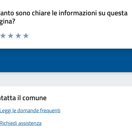
anto sono chiare le informazioni su questa
gina?
a da 1 a 5 stelle la pagina
ta 1 stelle su 5
Valuta 2 stelle su 5
Valuta 3 stelle su 5
Valuta 4 stelle su 5
Valuta 5 stelle su 5
tatta il comune
Leggi le domande frequenti
Richiedi assistenza