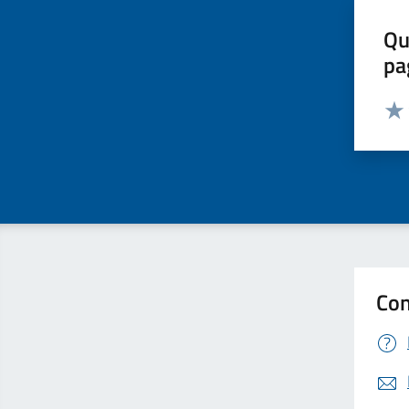
Qu
pa
Valut
Valu
Con