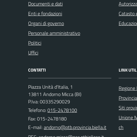
Documenti e dati
Autorizza
Enti e fondazioni
Catasto e
Organi di governo
Educazio
Personale amministrativo
Politici
Uffici
CONTATTI
LINK UTIL
Piazza Unità d'Italia, 1
Regione
13811 Andorno Micca (BI)
Provincia
P.Iva: 00335290029
Siti provi
Telefono:
015-2478100
Unione M
Fax: 015-2478180
E-mail:
ch