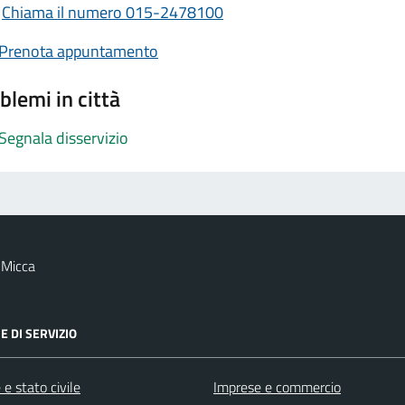
Chiama il numero 015-2478100
Prenota appuntamento
blemi in città
Segnala disservizio
 Micca
E DI SERVIZIO
e stato civile
Imprese e commercio