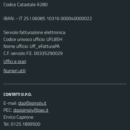
Codice Catastale A280
IBAN: - IT 25 I 06085 10316 000040000022
Servizio fatturazione elettronica:
Codice univoco ufficio: UFL8SH
Nome ufficio: Uff_eFatturaPA
C.F. servizio F.E. 00335290029
Uffici e orari
Numeri utili
CONTATTI D.P.O.
E-mail:
PEC:
Enrico Capirone
Tel. 0125.1899500