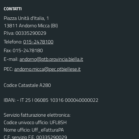
CONTATTI
Piazza Unità d'Italia, 1
13811 Andorno Micca (BI)
P.Iva: 00335290029
Telefono:
015-2478100
Fax: 015-2478180
E-mail:
PEC:
Codice Catastale A280
IBAN: - IT 25 I 06085 10316 000040000022
Servizio fatturazione elettronica:
Codice univoco ufficio: UFL8SH
Nome ufficio: Uff_eFatturaPA
C.F. servizio F.E. 00335290029