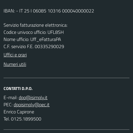
IBAN: - IT 25 I 06085 10316 000040000022
Servizio fatturazione elettronica:
Codice univoco ufficio: UFL8SH
Nome ufficio: Uff_eFatturaPA
C.F. servizio F.E. 00335290029
Uffici e orari
Numeri utili
CONTATTI D.P.O.
E-mail:
PEC:
Enrico Capirone
Tel. 0125.1899500