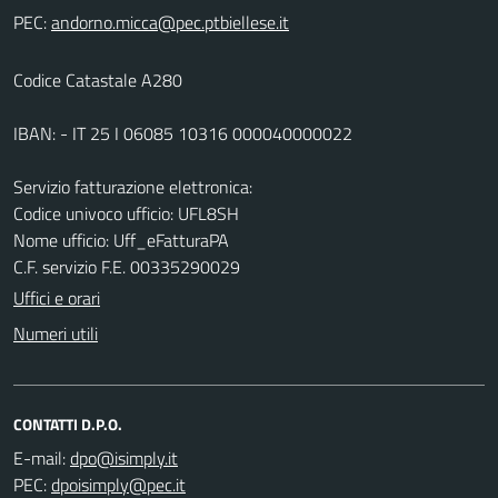
PEC:
Codice Catastale A280
IBAN: - IT 25 I 06085 10316 000040000022
Servizio fatturazione elettronica:
Codice univoco ufficio: UFL8SH
Nome ufficio: Uff_eFatturaPA
C.F. servizio F.E. 00335290029
Uffici e orari
Numeri utili
CONTATTI D.P.O.
E-mail:
PEC: