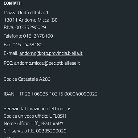
CONTATTI
Piazza Unità d'Italia, 1
13811 Andorno Micca (BI)
P.Iva: 00335290029
Telefono:
015-2478100
Fax: 015-2478180
E-mail:
PEC:
Codice Catastale A280
IBAN: - IT 25 I 06085 10316 000040000022
Servizio fatturazione elettronica:
Codice univoco ufficio: UFL8SH
Nome ufficio: Uff_eFatturaPA
C.F. servizio F.E. 00335290029