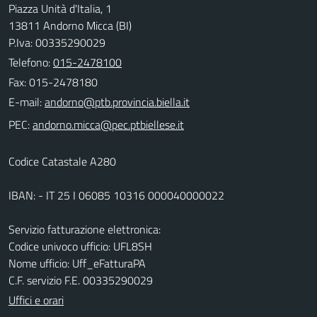
Piazza Unità d'Italia, 1
13811 Andorno Micca (BI)
P.Iva: 00335290029
Telefono:
015-2478100
Fax: 015-2478180
E-mail:
PEC:
Codice Catastale A280
IBAN: - IT 25 I 06085 10316 000040000022
Servizio fatturazione elettronica:
Codice univoco ufficio: UFL8SH
Nome ufficio: Uff_eFatturaPA
C.F. servizio F.E. 00335290029
Uffici e orari