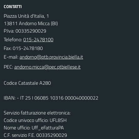
CONTATTI
Piazza Unità d'Italia, 1
13811 Andorno Micca (BI)
P.Iva: 00335290029
Telefono:
015-2478100
Fax: 015-2478180
E-mail:
PEC:
Codice Catastale A280
IBAN: - IT 25 I 06085 10316 000040000022
Servizio fatturazione elettronica:
Codice univoco ufficio: UFL8SH
Nome ufficio: Uff_eFatturaPA
C.F. servizio F.E. 00335290029