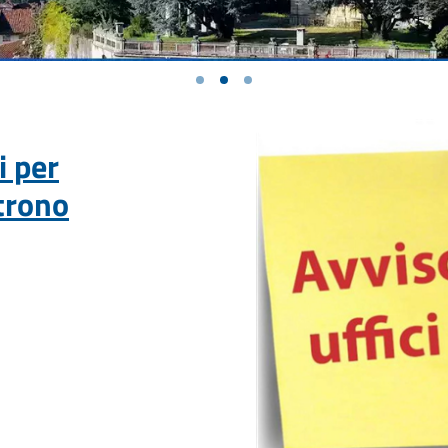
i per
atrono