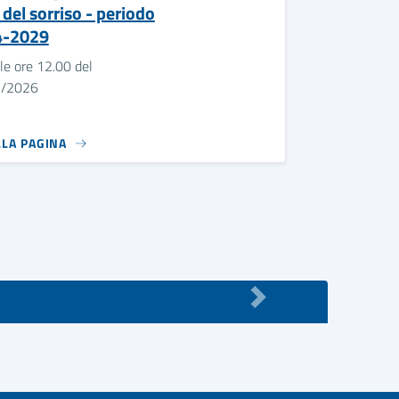
 del sorriso - periodo
4-2029
le ore 12.00 del
7/2026
LLA PAGINA