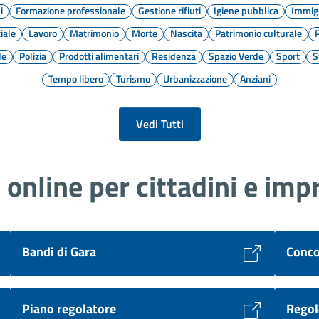
i
Formazione professionale
Gestione rifiuti
Igiene pubblica
Immig
iale
Lavoro
Matrimonio
Morte
Nascita
Patrimonio culturale
P
le
Polizia
Prodotti alimentari
Residenza
Spazio Verde
Sport
S
Tempo libero
Turismo
Urbanizzazione
Anziani
Vedi Tutti
i online per cittadini e imp
Bandi di Gara
Conco
Piano regolatore
Regol