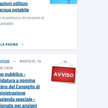
azioni utilizzo
'acqua potabile
o di prelievo e di consumo di
potabile
LLA PAGINA
OTIZIE
MARTEDÌ, 16
NO 2026
so pubblico -
idatura a nomina
ro del Consiglio di
nistrazione
azienda speciale -
ionato per anziani