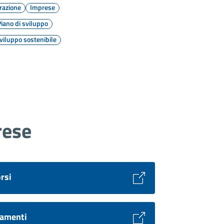
razione
Imprese
iano di sviluppo
viluppo sostenibile
rese
rsi
amenti