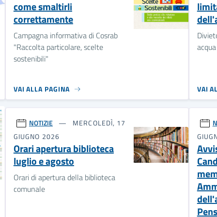
come smaltirli
limit
correttamente
dell
Campagna informativa di Cosrab
Diviet
"Raccolta particolare, scelte
acqua 
sostenibili"
VAI ALLA PAGINA
VAI A
NOTIZIE
MERCOLEDÌ, 17
N
GIUGNO 2026
GIUG
Orari apertura biblioteca
Avvi
luglio e agosto
Cand
memb
Orari di apertura della biblioteca
Ammi
comunale
dell'
Pens