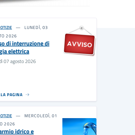
OTIZIE
LUNEDÌ, 03
TO 2026
o di interruzione di
ia elettrica
dì 07 agosto 2026
LLA PAGINA
OTIZIE
MERCOLEDÌ, 01
IO 2026
armio idrico e