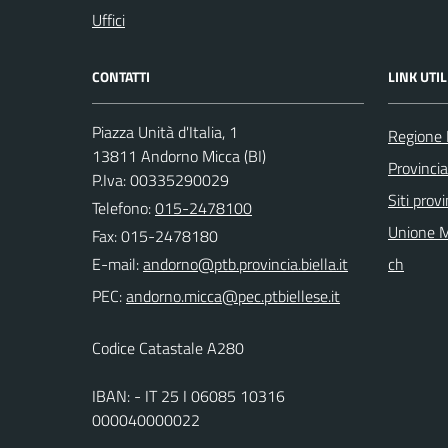
Uffici
CONTATTI
LINK UTIL
Piazza Unità d'Italia, 1
Regione
13811 Andorno Micca (BI)
Provincia
P.Iva: 00335290029
Siti provi
Telefono:
015-2478100
Unione M
Fax: 015-2478180
E-mail:
ch
PEC:
Codice Catastale A280
IBAN: - IT 25 I 06085 10316
000040000022