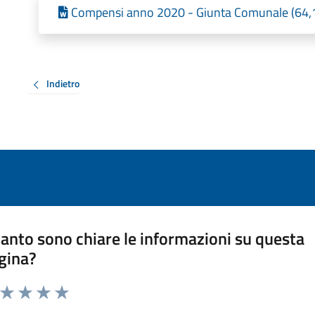
Compensi anno 2020 - Giunta Comunale (64,1
Indietro
anto sono chiare le informazioni su questa
gina?
a da 1 a 5 stelle la pagina
ta 1 stelle su 5
Valuta 2 stelle su 5
Valuta 3 stelle su 5
Valuta 4 stelle su 5
Valuta 5 stelle su 5