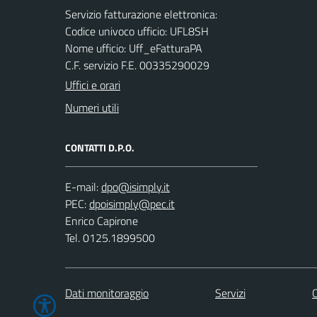
Servizio fatturazione elettronica:
Codice univoco ufficio: UFL8SH
Nome ufficio: Uff_eFatturaPA
C.F. servizio F.E. 00335290029
Uffici e orari
Numeri utili
CONTATTI D.P.O.
E-mail:
PEC:
Enrico Capirone
Tel. 0125.1899500
Dati monitoraggio
Servizi
C