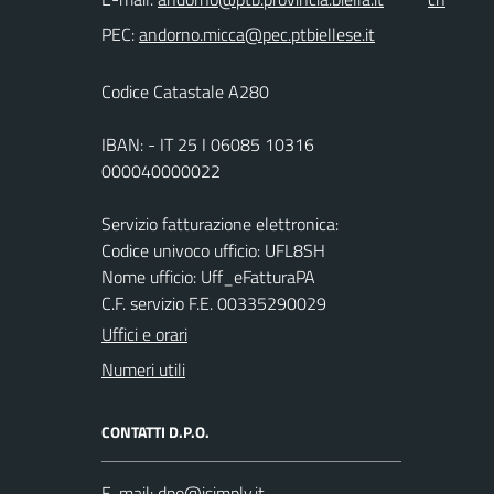
PEC:
Codice Catastale A280
IBAN: - IT 25 I 06085 10316
000040000022
Servizio fatturazione elettronica:
Codice univoco ufficio: UFL8SH
Nome ufficio: Uff_eFatturaPA
C.F. servizio F.E. 00335290029
Uffici e orari
Numeri utili
CONTATTI D.P.O.
E-mail: