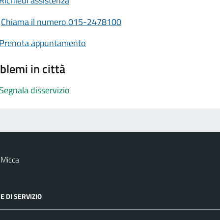
Richiedi assistenza
Chiama il numero 015-2478100
Prenota appuntamento
blemi in città
Segnala disservizio
 Micca
E DI SERVIZIO