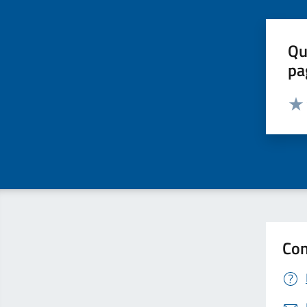
Qu
pa
Valut
Valu
Con