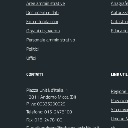
Aree amministrative
Anagrafe 
Documenti e dati
Autorizza
Enti e fondazioni
Catasto e
Organi di governo
Educazio
Personale amministrativo
Politici
Uffici
CONTATTI
LINK UTIL
Piazza Unità d'Italia, 1
Regione
13811 Andorno Micca (BI)
Provincia
P.Iva: 00335290029
Siti provi
Telefono:
015-2478100
Unione M
Fax: 015-2478180
E-mail:
ch