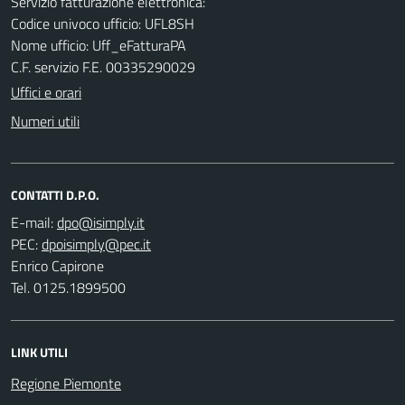
Servizio fatturazione elettronica:
Codice univoco ufficio: UFL8SH
Nome ufficio: Uff_eFatturaPA
C.F. servizio F.E. 00335290029
Uffici e orari
Numeri utili
CONTATTI D.P.O.
E-mail:
PEC:
Enrico Capirone
Tel. 0125.1899500
LINK UTILI
Regione Piemonte