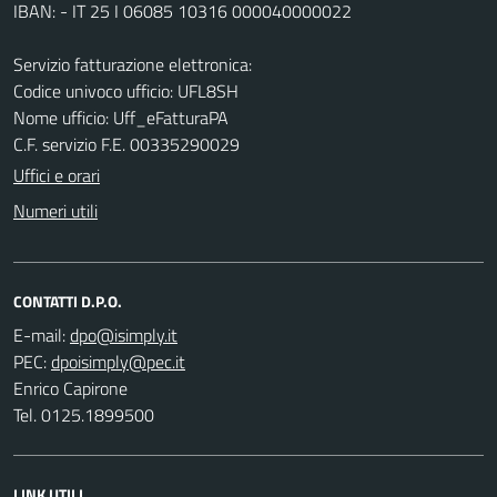
IBAN: - IT 25 I 06085 10316 000040000022
Servizio fatturazione elettronica:
Codice univoco ufficio: UFL8SH
Nome ufficio: Uff_eFatturaPA
C.F. servizio F.E. 00335290029
Uffici e orari
Numeri utili
CONTATTI D.P.O.
E-mail:
PEC:
Enrico Capirone
Tel. 0125.1899500
LINK UTILI