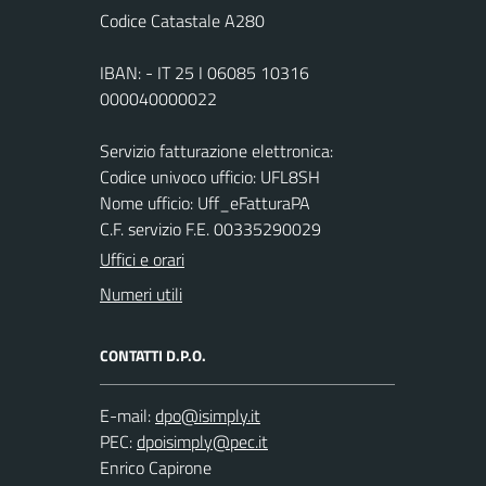
Codice Catastale A280
IBAN: - IT 25 I 06085 10316
000040000022
Servizio fatturazione elettronica:
Codice univoco ufficio: UFL8SH
Nome ufficio: Uff_eFatturaPA
C.F. servizio F.E. 00335290029
Uffici e orari
Numeri utili
CONTATTI D.P.O.
E-mail:
PEC:
Enrico Capirone