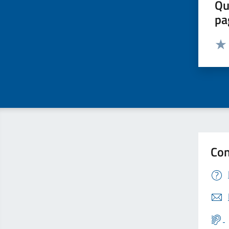
Qu
pa
Valut
Valu
Con