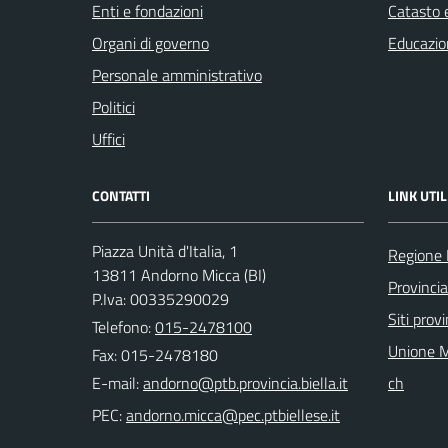
Enti e fondazioni
Catasto e
Organi di governo
Educazio
Personale amministrativo
Politici
Uffici
CONTATTI
LINK UTIL
Piazza Unità d'Italia, 1
Regione
13811 Andorno Micca (BI)
Provincia
P.Iva: 00335290029
Siti provi
Telefono:
015-2478100
Unione M
Fax: 015-2478180
E-mail:
ch
PEC: