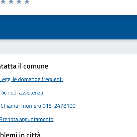
ta 1 stelle su 5
Valuta 2 stelle su 5
Valuta 3 stelle su 5
Valuta 4 stelle su 5
Valuta 5 stelle su 5
tatta il comune
Leggi le domande frequenti
Richiedi assistenza
Chiama il numero 015-2478100
Prenota appuntamento
blemi in città