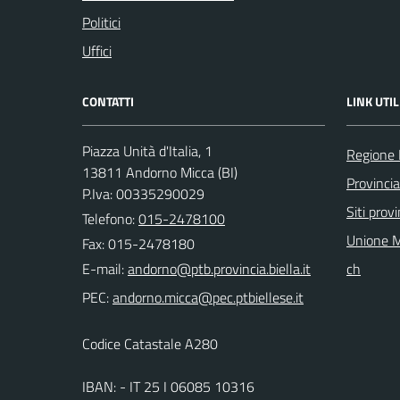
Politici
Uffici
CONTATTI
LINK UTIL
Piazza Unità d'Italia, 1
Regione
13811 Andorno Micca (BI)
Provincia
P.Iva: 00335290029
Siti provi
Telefono:
015-2478100
Unione M
Fax: 015-2478180
E-mail:
ch
PEC:
Codice Catastale A280
IBAN: - IT 25 I 06085 10316