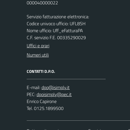
000040000022
Servizio fatturazione elettronica:
Codice univoco ufficio: UFL8SH
Nome ufficio: Uff_eFatturaPA
C.F. servizio F.E. 00335290029
Uffici e orari
Numeri utili
CONTATTI D.P.O.
E-mail:
PEC:
Enrico Capirone
Tel. 0125.1899500