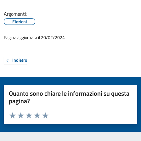
Argomenti:
Elezioni
Pagina aggiornata il 20/02/2024
Indietro
Quanto sono chiare le informazioni su questa
pagina?
Valuta da 1 a 5 stelle la pagina
Valuta 1 stelle su 5
Valuta 2 stelle su 5
Valuta 3 stelle su 5
Valuta 4 stelle su 5
Valuta 5 stelle su 5