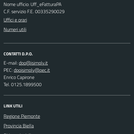
Nome ufficio: Uff_eFatturaPA
C.F. servizio F.E. 00335290029
Uffici e orari
Numeri utili
CONTATTI D.P.O.
E-mail:
PEC:
Enrico Capirone
Tel. 0125.1899500
LINK UTILI
Regione Piemonte
Provincia Biella