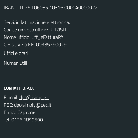
IBAN: - IT 25 I 06085 10316 000040000022
Servizio fatturazione elettronica:
Codice univoco ufficio: UFL8SH
Nome ufficio: Uff_eFatturaPA
C.F. servizio F.E. 00335290029
Uffici e orari
Numeri utili
CONTATTI D.P.O.
E-mail:
PEC:
Enrico Capirone
Tel. 0125.1899500