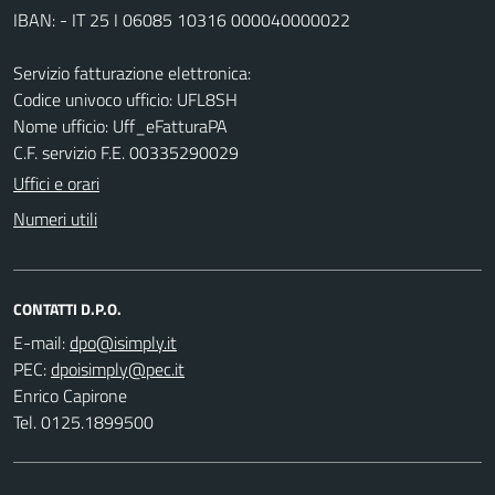
IBAN: - IT 25 I 06085 10316 000040000022
Servizio fatturazione elettronica:
Codice univoco ufficio: UFL8SH
Nome ufficio: Uff_eFatturaPA
C.F. servizio F.E. 00335290029
Uffici e orari
Numeri utili
CONTATTI D.P.O.
E-mail:
PEC:
Enrico Capirone
Tel. 0125.1899500