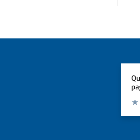
Qu
pa
Valut
Valu