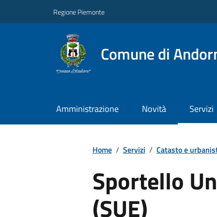
Regione Piemonte
Comune di Andor
Amministrazione
Novità
Servizi
Home
/
Servizi
/
Catasto e urbanis
Sportello Uni
(SUE)