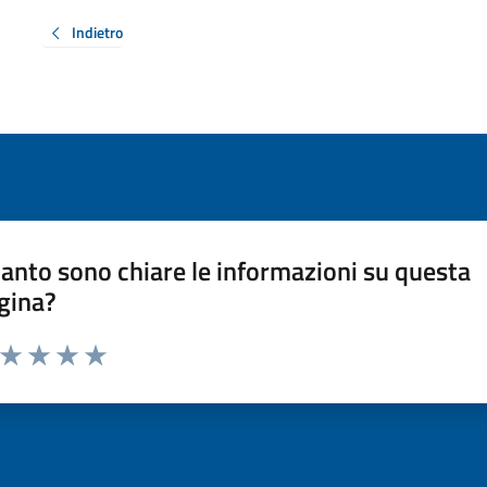
Indietro
anto sono chiare le informazioni su questa
gina?
a da 1 a 5 stelle la pagina
ta 1 stelle su 5
Valuta 2 stelle su 5
Valuta 3 stelle su 5
Valuta 4 stelle su 5
Valuta 5 stelle su 5