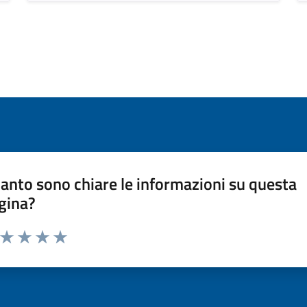
anto sono chiare le informazioni su questa
gina?
a da 1 a 5 stelle la pagina
ta 1 stelle su 5
Valuta 2 stelle su 5
Valuta 3 stelle su 5
Valuta 4 stelle su 5
Valuta 5 stelle su 5