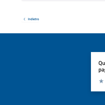
Indietro
Qu
pa
Valut
Valu