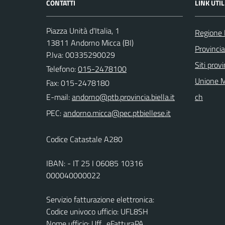
CONTATTI
LINK UTIL
Piazza Unità d'Italia, 1
Regione
13811 Andorno Micca (BI)
Provincia
P.Iva: 00335290029
Siti provi
Telefono:
015-2478100
Unione M
Fax: 015-2478180
E-mail:
ch
PEC:
Codice Catastale A280
IBAN: - IT 25 I 06085 10316
000040000022
Servizio fatturazione elettronica:
Codice univoco ufficio: UFL8SH
Nome ufficio: Uff_eFatturaPA