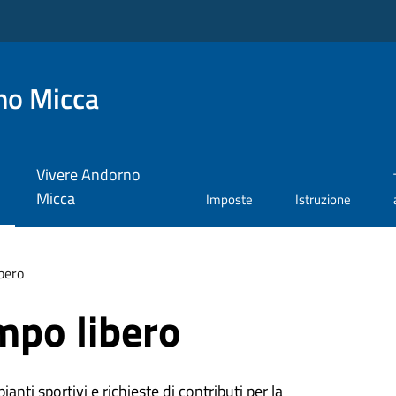
no Micca
Vivere Andorno
Micca
Imposte
Istruzione
bero
mpo libero
ianti sportivi e richieste di contributi per la