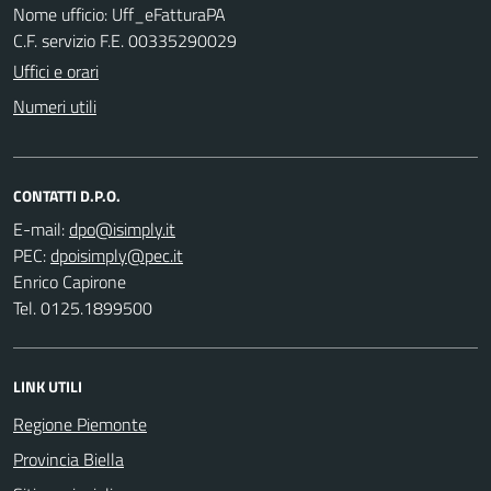
Nome ufficio: Uff_eFatturaPA
C.F. servizio F.E. 00335290029
Uffici e orari
Numeri utili
CONTATTI D.P.O.
E-mail:
PEC:
Enrico Capirone
Tel. 0125.1899500
LINK UTILI
Regione Piemonte
Provincia Biella