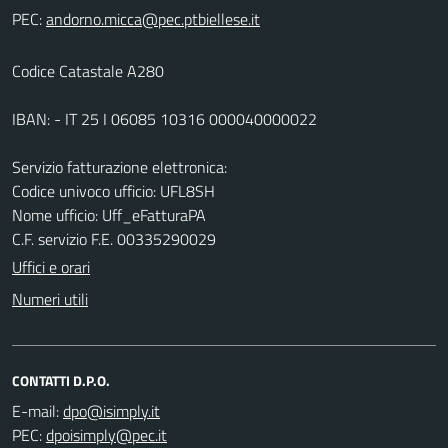
PEC:
Codice Catastale A280
IBAN: - IT 25 I 06085 10316 000040000022
Servizio fatturazione elettronica:
Codice univoco ufficio: UFL8SH
Nome ufficio: Uff_eFatturaPA
C.F. servizio F.E. 00335290029
Uffici e orari
Numeri utili
CONTATTI D.P.O.
E-mail:
PEC: