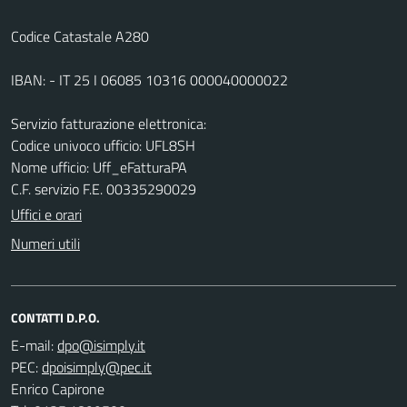
Codice Catastale A280
IBAN: - IT 25 I 06085 10316 000040000022
Servizio fatturazione elettronica:
Codice univoco ufficio: UFL8SH
Nome ufficio: Uff_eFatturaPA
C.F. servizio F.E. 00335290029
Uffici e orari
Numeri utili
CONTATTI D.P.O.
E-mail:
PEC:
Enrico Capirone